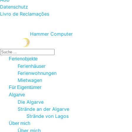
Datenschutz
Livro de Reclamações
© 2026 NONPLUSULTRA Lda.
Produced by
Hammer Computer
Suchen
Ferienobjekte
Ferienhäuser
Ferienwohnungen
Mietwagen
Für Eigentümer
Algarve
Die Algarve
Strände an der Algarve
Strände von Lagos
Über mich
Über mich