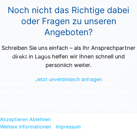
Noch nicht das Richtige dabei
oder Fragen zu unseren
Angeboten?
Schreiben Sie uns einfach – als Ihr Ansprechpartner
Wir benutzen Cookies
direkt in Lagos helfen wir Ihnen schnell und
Wir nutzen Cookies auf unserer Website. Einige von ihnen
persönlich weiter.
sind essenziell für den Betrieb der Seite, während andere
uns helfen, diese Website und die Nutzererfahrung zu
Jetzt unverbindlich anfragen
verbessern (Tracking Cookies). Sie können selbst
entscheiden, ob Sie die Cookies zulassen möchten. Bitte
beachten Sie, dass bei einer Ablehnung womöglich nicht
mehr alle Funktionalitäten der Seite zur Verfügung stehen.
NONPLUSULTRA Unipessoal Lda
Akzeptieren
Ablehnen
Ferienhausvermittlung, Verwaltung und Immobilienmakler
Weitere Informationen
|
Impressum
Urbanização Quinta do Landeiro, Marina Park Ap.1222,