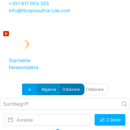
+351 917 053 355
info@Nonplusultra-Lda.com
0
Startseite
Ferienobjekte
Ferienwohnungen
Algarve
Odiáxere
Odiáxere
2 Gäste