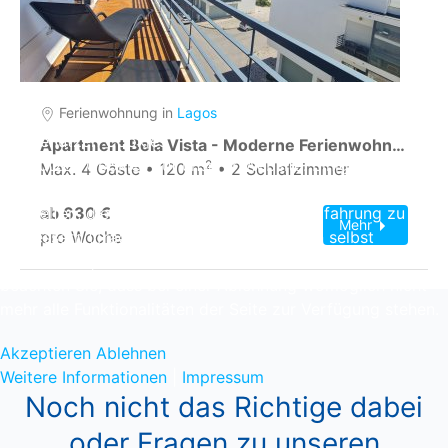
Ferienwohnung in
Lagos
Wir benutzen Cookies
Apartment Bela Vista - Moderne Ferienwohnung in Lagos Algarve nahe Meia Praia Strand, Marina & Altstadt
Wir nutzen Cookies auf unserer Website. Einige von ihnen
2
Max. 4 Gäste • 120 m
• 2 Schlafzimmer
sind essenziell für den Betrieb der Seite, während andere
uns helfen, diese Website und die Nutzererfahrung zu
ab 630 €
Mehr
verbessern (Tracking Cookies). Sie können selbst
pro Woche
entscheiden, ob Sie die Cookies zulassen möchten. Bitte
beachten Sie, dass bei einer Ablehnung womöglich nicht
mehr alle Funktionalitäten der Seite zur Verfügung stehen.
Akzeptieren
Ablehnen
Weitere Informationen
|
Impressum
Noch nicht das Richtige dabei
oder Fragen zu unseren