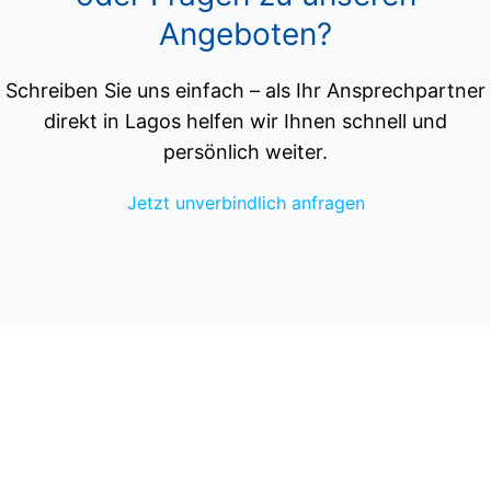
Angeboten?
Schreiben Sie uns einfach – als Ihr Ansprechpartner
direkt in Lagos helfen wir Ihnen schnell und
persönlich weiter.
Jetzt unverbindlich anfragen
NONPLUSULTRA Unipessoal Lda
Ferienhausvermittlung, Verwaltung und Immobilienmakler
Urbanização Quinta do Landeiro, Marina Park Ap.1222,
Lote 12
P-8600-302 Lagos
Algarve - Portugal