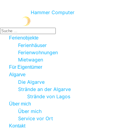
© 2026 NONPLUSULTRA Lda.
Produced by
Hammer Computer
Suchen
Ferienobjekte
Ferienhäuser
Ferienwohnungen
Mietwagen
Für Eigentümer
Algarve
Die Algarve
Strände an der Algarve
Strände von Lagos
Über mich
Über mich
Service vor Ort
Kontakt