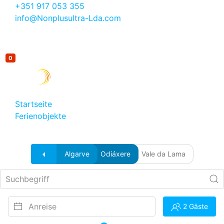
+351 917 053 355
info@Nonplusultra-Lda.com
0
Startseite
Ferienobjekte
Ferienwohnungen
Algarve
Odiáxere
Vale da Lama
2 Gäste