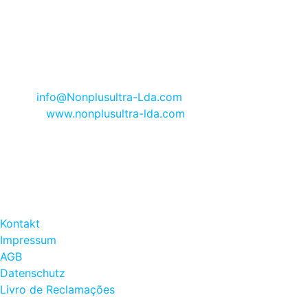
Registriert im Handelsregister von Lagos Nr. 1625 seit dem
30.06.1995 | AMI 8665
KONTAKT
:
Telefon +351 91 705 33 55
E-Mail
info@Nonplusultra-Lda.com
Internet:
www.nonplusultra-lda.com
OFFICE ÖFFNUNGSZEITEN
:
Montag bis Freitag 10.00 h - 13.30 h
und 14.30 h - 17.00 h
RECHTLICHES
:
Kontakt
Impressum
AGB
Datenschutz
Livro de Reclamações