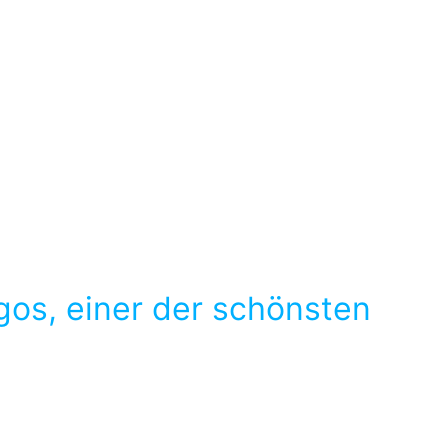
agos, einer der schönsten
ngebot an privaten Ferienunterkünften, die alle von uns
ufenthalt an der Algarve.