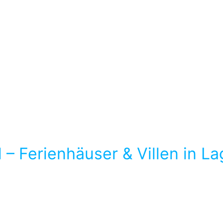
en nahe Lagos, Algarve
 – Ferienhäuser & Villen in L
erienwohnung mieten? Bei uns finden Sie ein detailliertes A
che Infos zu Lagos und Umgebung für einen relaxten Feriena