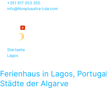
+351 917 053 355
info@Nonplusultra-Lda.com
0
Merkliste
Startseite
Lagos
Villa do Paraíso – Ferienhaus mit privatem Pool & Gart
Ferienhaus in Lagos, Portugal
Städte der Algarve
Sie möchten in Lagos ein Ferienhaus, eine Villa oder eine F
persönlich ausgewählt wurden. Weiter finden Sie ausführli