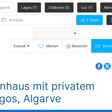
lgarve
Lagos (7)
Odiáxere (5)
Luz (1)
Monc
2 Gäste
Schlafzimmer
Exposé
Merken
Bewerten
Buch
ienhaus mit privatem
gos, Algarve