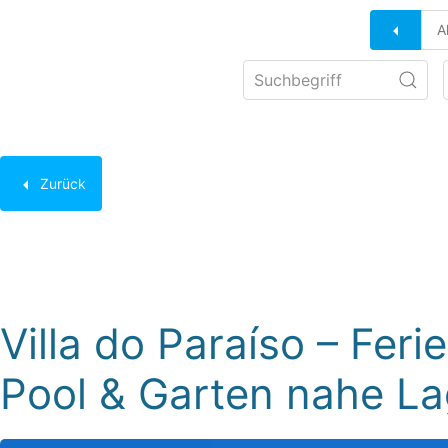
A
Zurück
Bezeichner:
V401
Villa do Paraíso – Fer
Pool & Garten nahe La