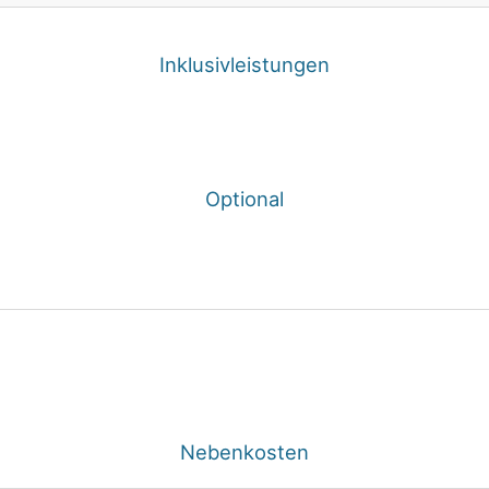
Inklusivleistungen
Handtücher / Bettwäsche, Geschirrtücher, Strom, Wasser,
WLAN, Zwischenreinigung
Optional
Kleinkindpaket (Kinderbett und -stuhl)
auf Anfrage (vor Ort zahlbar)
Spätanreise nach 20 Uhr
auf Anfrage (vor Ort zahlbar)
Nebenkosten