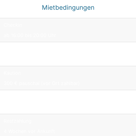
Mietbedingungen
Checkin
ab 16:00 bis 20:00 Uhr
Checkout
bis 10:00 Uhr
Kaution
300 € pauschal (vor Ort zahlbar)
Anzahlung
25 % Bei Buchung
Restzahlung
4 Wochen vor Ankunft