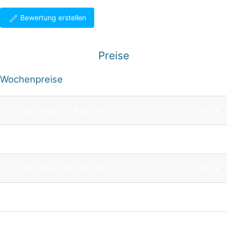
Bewertung erstellen
Preise
Wochenpreise
01. Juli 26 bis 31. Aug. 26
2.445 €
01. Sep. 26 bis 30. Sep. 26
2.095 €
01. Okt. 26 bis 31. Okt. 26
1.795 €
01. Nov. 26 bis 31. Dez. 26
1.445 €