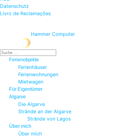
Datenschutz
Livro de Reclamações
© 2026 NONPLUSULTRA Lda.
Produced by
Hammer Computer
Suchen
Ferienobjekte
Ferienhäuser
Ferienwohnungen
Mietwagen
Für Eigentümer
Algarve
Die Algarve
Strände an der Algarve
Strände von Lagos
Über mich
Über mich