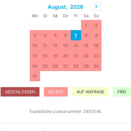
August,
2026
Mo
Di
Mi
Do
Fr
Sa
So
27
28
29
30
31
1
2
3
4
5
6
7
8
9
10
11
12
13
14
15
16
17
18
19
20
21
22
23
24
25
26
27
28
29
30
31
1
2
3
4
5
6
GESCHLOSSEN
BELEGT
AUF ANFRAGE
FREI
Touristische Lizenznummer:
24501/AL