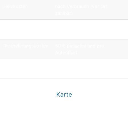
Heizkosten
nach Verbrauch (vor Ort
zahlbar)
Klimaanlage
50 € pro Woche (vor Ort
zahlbar)
Reservierungskosten
50 € pauschal und pro
Aufenthalt
Servicegebühr
140 € pauschal und pro
Aufenthalt
Karte