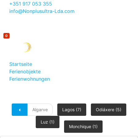
+351 917 053 355
info@Nonplusultra-Lda.com
0
Startseite
Ferienobjekte
Ferienwohnungen
Villa Sanssouci – Exklusives Ferienhaus mit Pool,
Meerblick & Blick auf die Lagune von Alvor nahe Lagos
Algarve
Lagos (7)
Odiáxere (5)
Luz (1)
Monchique (1)