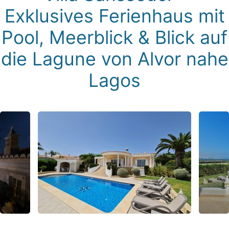
Exklusives Ferienhaus mit
Pool, Meerblick & Blick auf
die Lagune von Alvor nahe
Lagos
Villa Sanssouci Ruhe & Privatsphäre am Atlantik nahe
Lagos