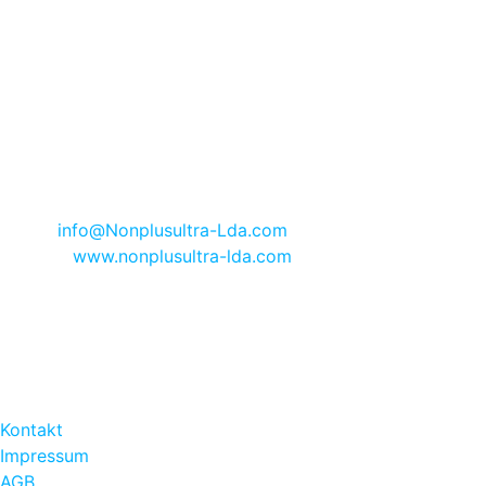
Lote 12
P-8600-302 Lagos
Algarve - Portugal
Registriert im Handelsregister von Lagos Nr. 1625 seit dem
30.06.1995 | AMI 8665
KONTAKT
:
Telefon +351 91 705 33 55
E-Mail
info@Nonplusultra-Lda.com
Internet:
www.nonplusultra-lda.com
OFFICE ÖFFNUNGSZEITEN
:
Montag bis Freitag 10.00 h - 13.30 h
und 14.30 h - 17.00 h
RECHTLICHES
:
Kontakt
Impressum
AGB