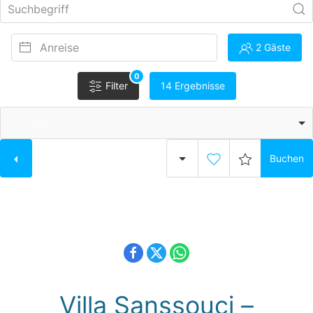
2 Gäste
0
Filter
14 Ergebnisse
Schlafzimmer
Buchen
Bezeichner:
V600
Villa Sanssouci –