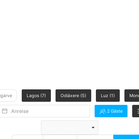
s Algarve nahe Meia Praia Strand, Marina & Altstadt
lgarve
Lagos (7)
Odiáxere (5)
Luz (1)
Monc
2 Gäste
Schlafzimmer