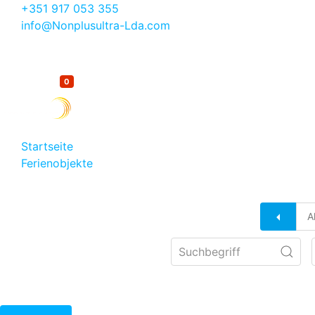
+351 917 053 355
info@Nonplusultra-Lda.com
0
Merkliste
Startseite
Ferienobjekte
Apartment Bela Vista - Moderne Ferienwohnung in Lago
A