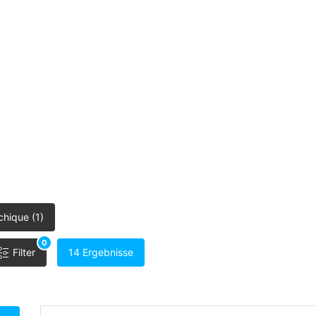
hique (1)
0
Filter
14 Ergebnisse