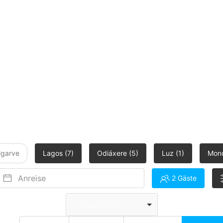
mit Meerblick & Dachterrasse nahe Meia Praia Strand
lgarve
Lagos (7)
Odiáxere (5)
Luz (1)
Monc
2 Gäste
Schlafzimmer