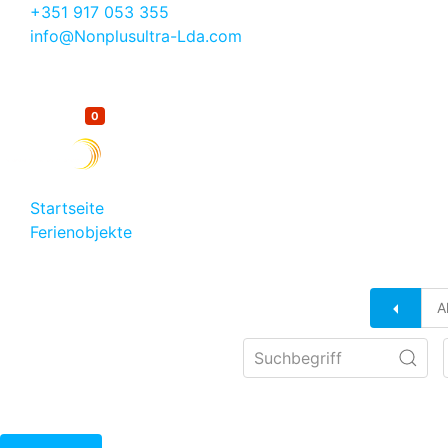
+351 917 053 355
info@Nonplusultra-Lda.com
0
Merkliste
Startseite
Ferienobjekte
Apartment Bellevue – Ferienwohnung in Lagos Algarve 
A