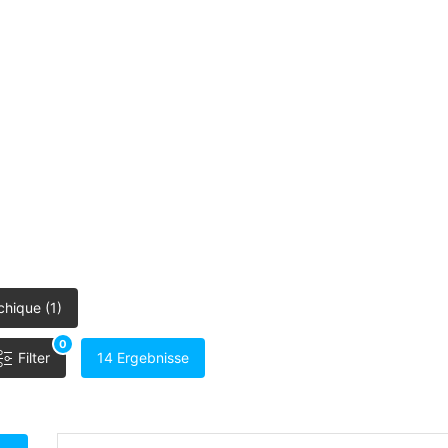
hique (1)
0
Filter
14 Ergebnisse